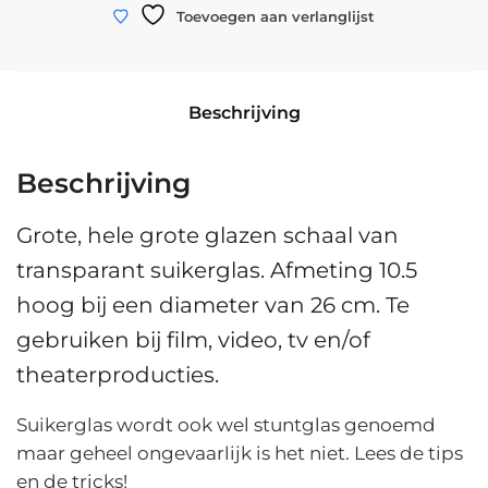
schaal
WINKELWAGEN
Toevoegen aan verlanglijst
suikerglas
|
10,5
Beschrijving
x
ø
26
Beschrijving
cm.
aantal
Grote, hele grote glazen schaal van
transparant suikerglas. Afmeting 10.5
hoog bij een diameter van 26 cm. Te
gebruiken bij film, video, tv en/of
theaterproducties.
Suikerglas wordt ook wel stuntglas genoemd
maar geheel ongevaarlijk is het niet. Lees de tips
en de tricks!