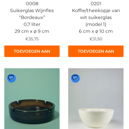
0008
0201
Suikerglas Wijnfles
Koffie/theekopje van
“Bordeaux”
wit suikerglas
0,7 liter
(model 1)
29 cm x ø 9 cm
6 cm x ø 10 cm
€
35,75
€
31,50
TOEVOEGEN AAN
TOEVOEGEN AAN
WINKELWAGEN
WINKELWAGEN