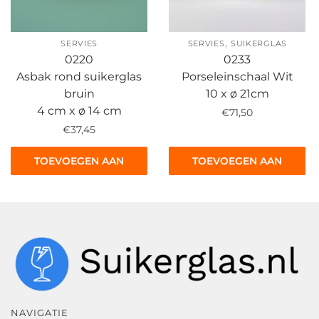
,
SERVIES
SERVIES
SUIKERGLAS
0220
0233
Asbak rond suikerglas
Porseleinschaal Wit
bruin
10 x ø 21cm
4 cm x ø 14 cm
€
71,50
€
37,45
TOEVOEGEN AAN
TOEVOEGEN AAN
WINKELWAGEN
WINKELWAGEN
NAVIGATIE