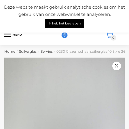
Skip
Skip
Mail ons:
info@suikerglas.nl
Deze website maakt gebruik analytische cookies om het
to
to
Vragen over onze producten?
+31 (0)6 5124 1984
gebruik van onze webwinkel te analyseren.
navigation
content
Nederlands
Ik heb het begrepen
MENU
0
Home
Suikerglas
Servies
0230 Glazen schaal suikerglas 10,5 x ø 26 
/
/
/