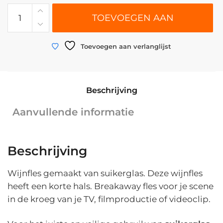
0008
TOEVOEGEN AAN
|
Suikerglas
Wijnfles
WINKELWAGEN
Toevoegen aan verlanglijst
"Bordeaux"
|
0,7
Beschrijving
liter
|
Aanvullende informatie
29
cm
x
Beschrijving
ø
9
Wijnfles gemaakt van suikerglas. Deze wijnfles
cm
heeft een korte hals. Breakaway fles voor je scene
aantal
in de kroeg van je TV, filmproductie of videoclip.