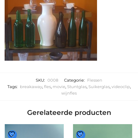
SKU:
0008
Categorie:
Flessen
Tags:
breakaway
,
fles
,
movie
,
Stuntglas
,
Suikerglas
,
videoclip
,
wijnfles
Gerelateerde producten