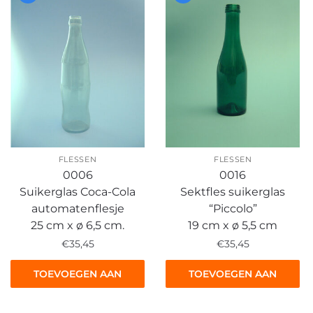
FLESSEN
FLESSEN
0006
0016
Suikerglas Coca-Cola
Sektfles suikerglas
automatenflesje
“Piccolo”
25 cm x ø 6,5 cm.
19 cm x ø 5,5 cm
€
35,45
€
35,45
TOEVOEGEN AAN
TOEVOEGEN AAN
WINKELWAGEN
WINKELWAGEN