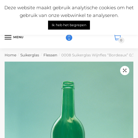
Skip
Skip
Mail ons:
info@suikerglas.nl
Deze website maakt gebruik analytische cookies om het
to
to
Vragen over onze producten?
+31 (0)6 5124 1984
gebruik van onze webwinkel te analyseren.
navigation
content
Nederlands
Ik heb het begrepen
MENU
0
Home
Suikerglas
Flessen
0008 Suikerglas Wijnfles “Bordeaux” 0,7 l
/
/
/