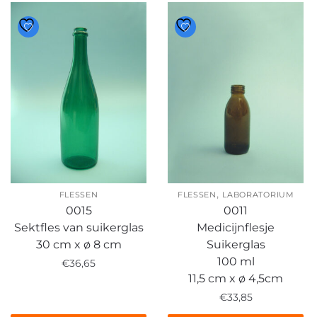
,
FLESSEN
FLESSEN
LABORATORIUM
0015
0011
Sektfles van suikerglas
Medicijnflesje
30 cm x ø 8 cm
Suikerglas
100 ml
€
36,65
11,5 cm x ø 4,5cm
€
33,85