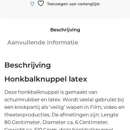
Honkbalknuppel
WINKELWAGEN
Toevoegen aan verlanglijst
Schuim/Latex
|
Aluminium
Beschrijving
Look
|
Aanvullende informatie
80
cm
aantal
Beschrijving
Honkbalknuppel latex
Deze honkbalknuppel is gemaakt van
schuimrubber en latex. Wordt veelal gebruikt bij
een knokpartij als ‘veilig’ wapen in Film, video en
theaterproducties. De afmetingen zijn: Lengte
80 Centimeter, Diameter ca. 6 Centimeter.
Gewicht ca. 510 Gram. deze honkbalknuppel