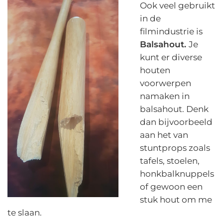
Ook veel gebruikt
in de
filmindustrie is
Balsahout.
Je
kunt er diverse
houten
voorwerpen
namaken in
balsahout. Denk
dan bijvoorbeeld
aan het van
stuntprops zoals
tafels, stoelen,
honkbalknuppels
of gewoon een
stuk hout om me
te slaan.