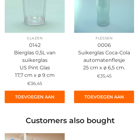
GLAZEN
FLESSEN
0142
0006
Bierglas 0,5L van
Suikerglas Coca-Cola
suikerglas
automatenflesje
US Pint Glas
25 cm x ø 6,5 cm.
17,7 cm x ø 9 cm
€
35,45
€
36,45
TOEVOEGEN AAN
TOEVOEGEN AAN
WINKELWAGEN
WINKELWAGEN
Customers also bought