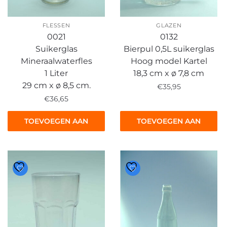
FLESSEN
GLAZEN
0021
0132
Suikerglas
Bierpul 0,5L suikerglas
Mineraalwaterfles
Hoog model Kartel
1 Liter
18,3 cm x ø 7,8 cm
29 cm x ø 8,5 cm.
€
35,95
€
36,65
TOEVOEGEN AAN
TOEVOEGEN AAN
WINKELWAGEN
WINKELWAGEN