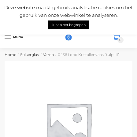
Skip
Skip
Mail ons:
info@suikerglas.nl
Deze website maakt gebruik analytische cookies om het
to
to
Vragen over onze producten?
+31 (0)6 5124 1984
gebruik van onze webwinkel te analyseren.
navigation
content
Nederlands
Ik heb het begrepen
MENU
0
Home
Suikerglas
Vazen
0436 Lood Kristallenvaas “tulp III”
/
/
/