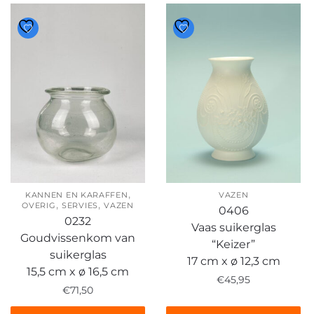
,
KANNEN EN KARAFFEN
VAZEN
,
,
OVERIG
SERVIES
VAZEN
0406
0232
Vaas suikerglas
Goudvissenkom van
“Keizer”
suikerglas
17 cm x ø 12,3 cm
15,5 cm x ø 16,5 cm
€
45,95
€
71,50