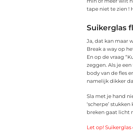
min of meer wilt h
tape niet te zien !
Suikerglas f
Ja, dat kan maar w
Break a way op he
En op de vraag “K
zeggen. Als je een
body van de fles 
namelijk dikker da
Sla met je hand ni
‘scherpe’ stukken 
breken gaat licht
Let op! Suikerglas