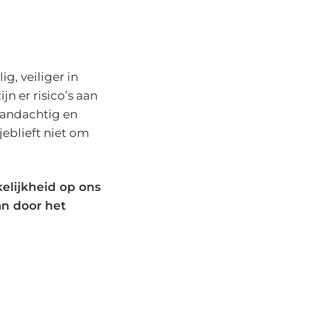
ig, veiliger in
jn er risico’s aan
aandachtig en
sjeblieft niet om
elijkheid op ons
an door het