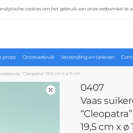
Vragen over onze producten?
+31 (0)6 5124 1984
nalytische cookies om het gebruik van onze webwinkel te a
 props
Grootverbruik
Verzending en tarieven
Cont
breakaway “Cleopatra” 19,5 cm x ø 11 cm
0407
Vaas suike
“Cleopatra”
19,5 cm x ø