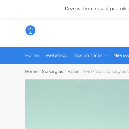
Skip
Skip
Mail ons:
info@suikerglas.nl
Deze website maakt gebruik a
to
to
navigation
content
Home
Webshop
Tips en tricks
Nieuwe
Home
Suikerglas
Vazen
0407 Vaas suikerglas 
/
/
/