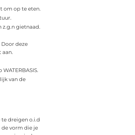
t om op te eten.
uur.
n z.g.n gietnaad.
. Door deze
t aan.
 op WATERBASIS.
lijk van de
te dreigen o.i.d
n de vorm die je