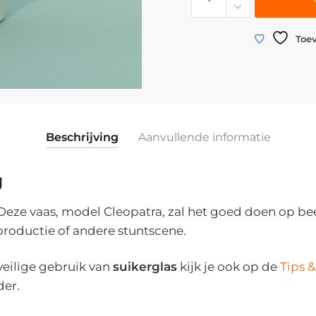
|
Vaas
suikerglas
Toev
breakaway
|
"Cleopatra"
|
19,5
Beschrijving
Aanvullende informatie
cm
x
g
ø
11
Deze vaas, model Cleopatra, zal het goed doen op bee
cm
productie of andere stuntscene.
aantal
 veilige gebruik van
suikerglas
kijk je ook op de
Tips &
der.