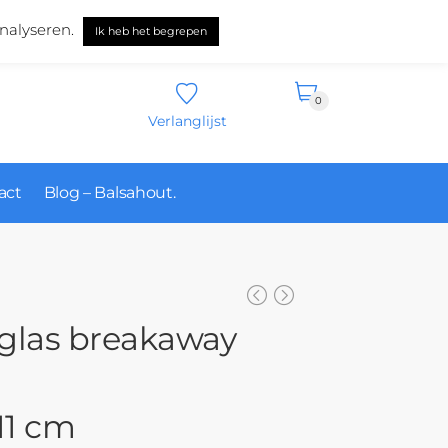
Nederlands
nalyseren.
Ik heb het begrepen
0
Verlanglijst
act
Blog – Balsahout.
rglas breakaway
 11 cm