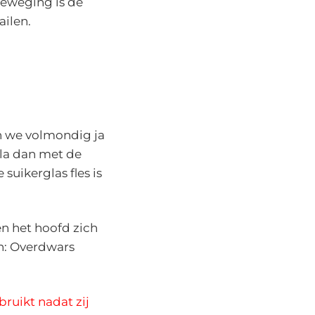
beweging is de
ailen.
en we volmondig ja
sla dan met de
uikerglas fles is
en het hoofd zich
en: Overdwars
bruikt nadat zij