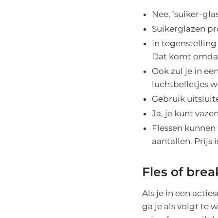
Nee, ‘suiker-gla
Suikerglazen p
In tegenstelling
Dat komt omdat
Ook zul je in e
luchtbelletjes 
Gebruik uitsluit
Ja, je kunt vaz
Flessen kunnen w
aantallen. Prijs i
Fles of bre
Als je in een acti
ga je als volgt te 