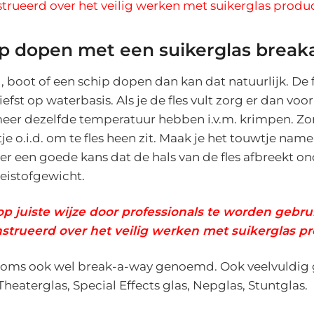
nstrueerd over het veilig werken met suikerglas produ
ip dopen met een suikerglas brea
, boot of een schip dopen dan kan dat natuurlijk. De f
iefst op waterbasis. Als je de fles vult zorg er dan voor
meer dezelfde temperatuur hebben i.v.m. krimpen. Zo
je o.i.d. om te fles heen zit. Maak je het touwtje name
s er een goede kans dat de hals van de fles afbreekt o
eistofgewicht.
op juiste wijze door professionals te worden gebrui
ïnstrueerd over het veilig werken met suikerglas p
soms ook wel break-a-way genoemd. Ook veelvuldig g
eaterglas, Special Effects glas, Nepglas, Stuntglas.