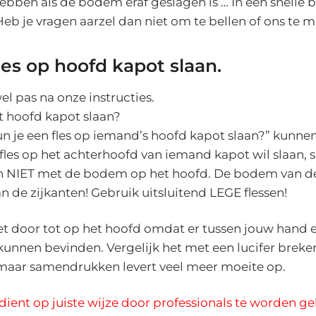
ebben als de bodem eraf geslagen is … In een snelle 
 Heb je vragen aarzel dan niet om te bellen of ons te m
les op hoofd kapot slaan.
el pas na onze instructies.
t hoofd kapot slaan?
un je een fles op iemand’s hoofd kapot slaan?” kunn
 fles op het achterhoofd van iemand kapot wil slaan, 
en NIET met de bodem op het hoofd. De bodem van de s
n de zijkanten! Gebruik uitsluitend LEGE flessen!
et door tot op het hoofd omdat er tussen jouw hand 
kunnen bevinden. Vergelijk het met een lucifer brek
 maar samendrukken levert veel meer moeite op.
 dient op juiste wijze door professionals te worden ge