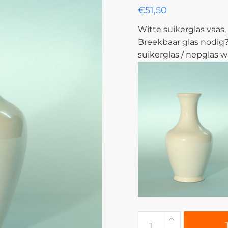
€
51,50
Witte suikerglas vaas, 
Breekbaar glas nodig?
suikerglas / nepglas w
0407