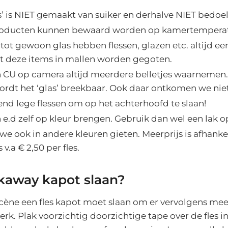
s’ is NIET gemaakt van suiker en derhalve NIET bedoel
roducten kunnen bewaard worden op kamertemperat
 tot gewoon glas hebben flessen, glazen etc. altijd ee
 deze items in mallen worden gegoten.
en CU op camera altijd meerdere belletjes waarnemen
wordt het ‘glas’ breekbaar. Ook daar ontkomen we nie
end lege flessen om op het achterhoofd te slaan!
en e.d zelf op kleur brengen. Gebruik dan wel een lak
e ook in andere kleuren gieten. Meerprijs is afhanke
s v.a € 2,50 per fles.
akaway kapot slaan?
escène een fles kapot moet slaan om er vervolgens mee 
werk. Plak voorzichtig doorzichtige tape over de fles i