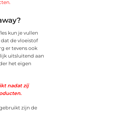
cten.
kaway?
les kun je vullen
 dat de vloeistof
rg er tevens ook
lijk uitsluitend aan
nder het eigen
kt nadat zij
roducten
.
ebruikt zijn de