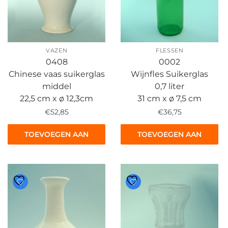
VAZEN
FLESSEN
0408
0002
Chinese vaas suikerglas
Wijnfles Suikerglas
middel
0,7 liter
22,5 cm x ø 12,3cm
31 cm x ø 7,5 cm
€
52,85
€
36,75
TOEVOEGEN AAN
TOEVOEGEN AAN
WINKELWAGEN
WINKELWAGEN