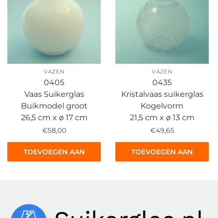
VAZEN
VAZEN
0405
0435
Vaas Suikerglas
Kristalvaas suikerglas
Buikmodel groot
Kogelvorm
26,5 cm x ø 17 cm
21,5 cm x ø 13 cm
€
58,00
€
49,65
TOEVOEGEN AAN
TOEVOEGEN AAN
WINKELWAGEN
WINKELWAGEN