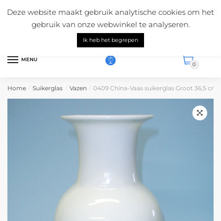
Skip
Skip
Mail ons:
info@suikerglas.nl
Deze website maakt gebruik analytische cookies om het
to
to
Vragen over onze producten?
+31 (0)6 5124 1984
gebruik van onze webwinkel te analyseren.
navigation
content
Nederlands
Ik heb het begrepen
MENU
0
Home
Suikerglas
Vazen
0409 China-Vaas suikerglas Groot 36,5 cm x
/
/
/