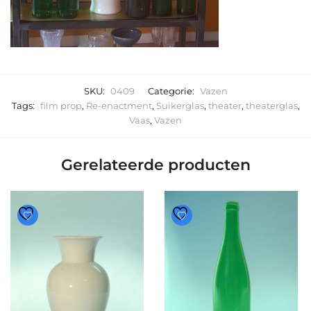
SKU:
0409
Categorie:
Vazen
Tags:
film prop
,
Re-enactment
,
Suikerglas
,
theater
,
theaterglas
,
Vaas
,
Vazen
Gerelateerde producten