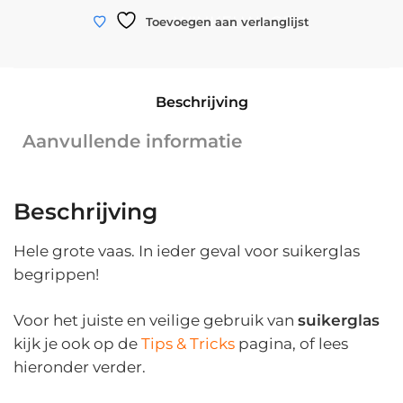
Vaas
WINKELWAGEN
Toevoegen aan verlanglijst
suikerglas
|
Groot
Beschrijving
|
36,5
Aanvullende informatie
cm
x
ø
Beschrijving
17,5
cm
Hele grote vaas. In ieder geval voor suikerglas
aantal
begrippen!
Voor het juiste en veilige gebruik van
suikerglas
kijk je ook op de
Tips & Tricks
pagina, of lees
hieronder verder.