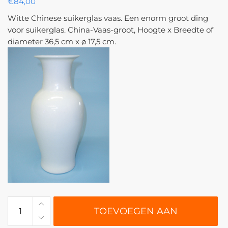
€
84,00
Witte Chinese suikerglas vaas. Een enorm groot ding
voor suikerglas. China-Vaas-groot, Hoogte x Breedte of
diameter 36,5 cm x ø 17,5 cm.
0409
TOEVOEGEN AAN
|
China-