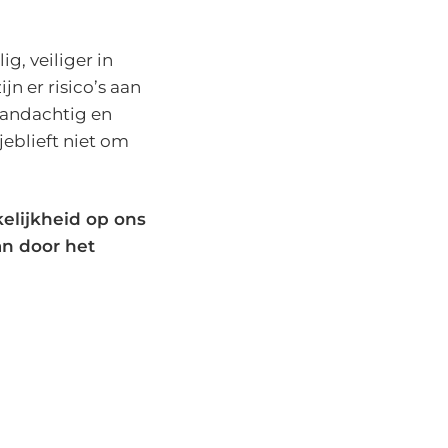
ig, veiliger in
jn er risico’s aan
aandachtig en
sjeblieft niet om
elijkheid op ons
an door het