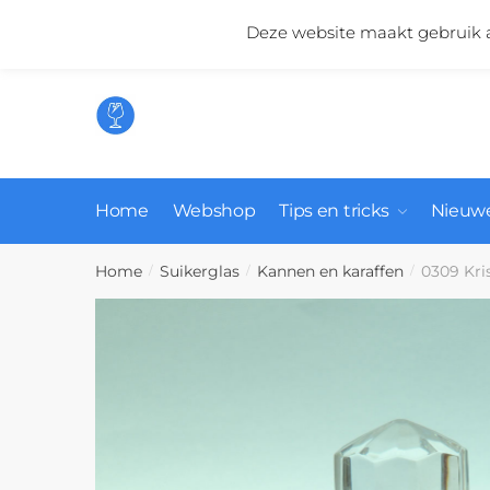
Skip
Skip
Mail ons:
info@suikerglas.nl
Deze website maakt gebruik a
to
to
navigation
content
Home
Webshop
Tips en tricks
Nieuwe
Home
Suikerglas
Kannen en karaffen
0309 Kris
/
/
/