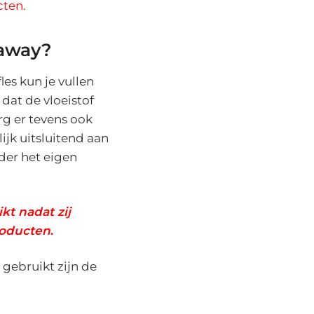
cten.
kaway?
les kun je vullen
 dat de vloeistof
rg er tevens ook
lijk uitsluitend aan
nder het eigen
kt nadat zij
roducten
.
gebruikt zijn de