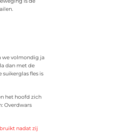
beweging is de
ailen.
en we volmondig ja
sla dan met de
uikerglas fles is
en het hoofd zich
en: Overdwars
bruikt nadat zij