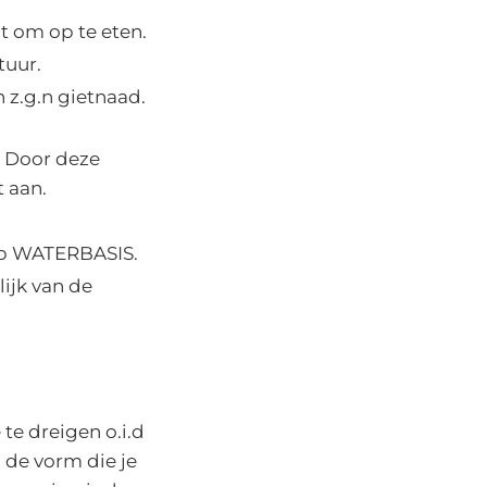
t om op te eten.
uur.
n z.g.n gietnaad.
. Door deze
t aan.
 op WATERBASIS.
lijk van de
te dreigen o.i.d
n de vorm die je