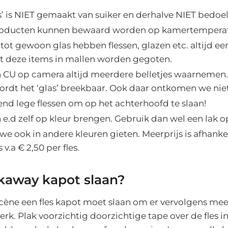
s’ is NIET gemaakt van suiker en derhalve NIET bedoel
roducten kunnen bewaard worden op kamertemperat
 tot gewoon glas hebben flessen, glazen etc. altijd ee
 deze items in mallen worden gegoten.
en CU op camera altijd meerdere belletjes waarnemen
wordt het ‘glas’ breekbaar. Ook daar ontkomen we nie
end lege flessen om op het achterhoofd te slaan!
en e.d zelf op kleur brengen. Gebruik dan wel een lak
e ook in andere kleuren gieten. Meerprijs is afhanke
s v.a € 2,50 per fles.
akaway kapot slaan?
escène een fles kapot moet slaan om er vervolgens mee 
werk. Plak voorzichtig doorzichtige tape over de fles i