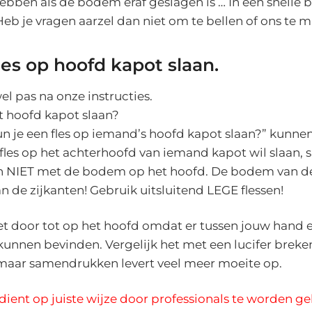
ebben als de bodem eraf geslagen is … In een snelle 
 Heb je vragen aarzel dan niet om te bellen of ons te m
les op hoofd kapot slaan.
el pas na onze instructies.
t hoofd kapot slaan?
un je een fles op iemand’s hoofd kapot slaan?” kunn
 fles op het achterhoofd van iemand kapot wil slaan, 
en NIET met de bodem op het hoofd. De bodem van de s
n de zijkanten! Gebruik uitsluitend LEGE flessen!
et door tot op het hoofd omdat er tussen jouw hand 
kunnen bevinden. Vergelijk het met een lucifer brek
 maar samendrukken levert veel meer moeite op.
 dient op juiste wijze door professionals te worden ge