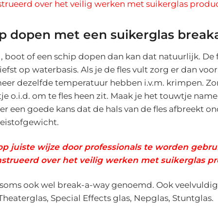
nstrueerd over het veilig werken met suikerglas produ
ip dopen met een suikerglas brea
, boot of een schip dopen dan kan dat natuurlijk. De f
iefst op waterbasis. Als je de fles vult zorg er dan voor
meer dezelfde temperatuur hebben i.v.m. krimpen. Zo
je o.i.d. om te fles heen zit. Maak je het touwtje name
s er een goede kans dat de hals van de fles afbreekt o
eistofgewicht.
op juiste wijze door professionals te worden gebrui
ïnstrueerd over het veilig werken met suikerglas p
 soms ook wel break-a-way genoemd. Ook veelvuldig 
eaterglas, Special Effects glas, Nepglas, Stuntglas.