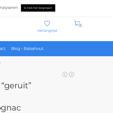
Nederlands
nalyseren.
Ik heb het begrepen
0
Verlanglijst
act
Blog – Balsahout.
m
 “geruit”
ognac