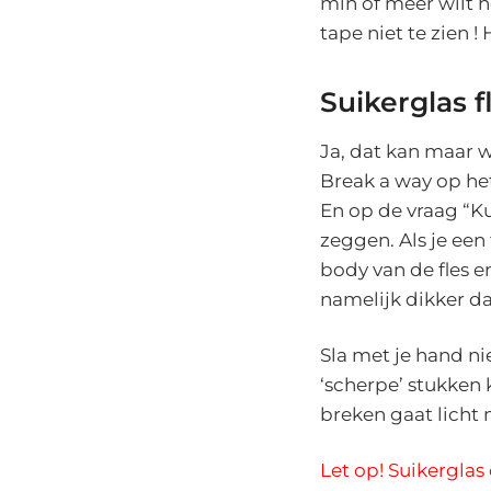
min of meer wilt h
tape niet te zien !
Suikerglas f
Ja, dat kan maar w
Break a way op he
En op de vraag “K
zeggen. Als je een
body van de fles 
namelijk dikker da
Sla met je hand ni
‘scherpe’ stukken 
breken gaat licht
Let op! Suikerglas