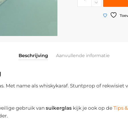
|
Kristalkaraf
"geruit"
Toev
suikerglas
|
Whisky
/
Cognac
Beschrijving
Aanvullende informatie
|
19,5(25,5)
g
x
ø
as. Met name als whiskykaraf. Stuntprop of rekwisiet 
9,5
cm
aantal
 veilige gebruik van
suikerglas
kijk je ook op de
Tips &
der.