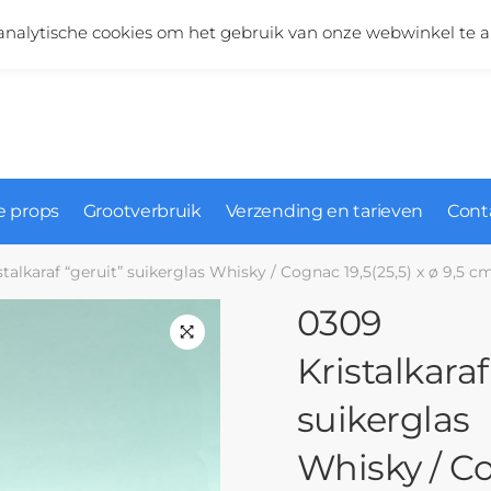
Vragen over onze producten?
+31 (0)6 5124 1984
nalytische cookies om het gebruik van onze webwinkel te a
 props
Grootverbruik
Verzending en tarieven
Cont
talkaraf “geruit” suikerglas Whisky / Cognac 19,5(25,5) x ø 9,5 c
0309
Kristalkaraf
suikerglas
Whisky / C