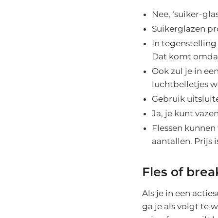
Nee, ‘suiker-gla
Suikerglazen p
In tegenstelling
Dat komt omdat
Ook zul je in e
luchtbelletjes 
Gebruik uitsluit
Ja, je kunt vaz
Flessen kunnen w
aantallen. Prijs i
Fles of bre
Als je in een acti
ga je als volgt te 