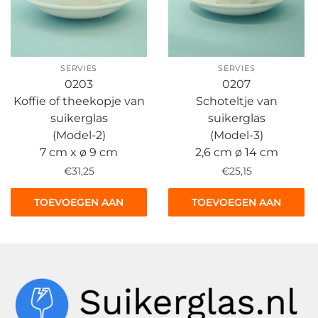
SERVIES
SERVIES
0203
0207
Koffie of theekopje van
Schoteltje van
suikerglas
suikerglas
(Model-2)
(Model-3)
7 cm x ø 9 cm
2,6 cm ø 14 cm
€
31,25
€
25,15
TOEVOEGEN AAN
TOEVOEGEN AAN
WINKELWAGEN
WINKELWAGEN