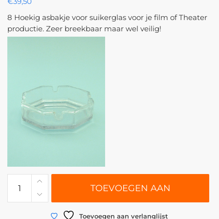
€
39,50
8 Hoekig asbakje voor suikerglas voor je film of Theater
productie. Zeer breekbaar maar wel veilig!
0223
TOEVOEGEN AAN
|
Asbak
suikerglas
WINKELWAGEN
Toevoegen aan verlanglijst