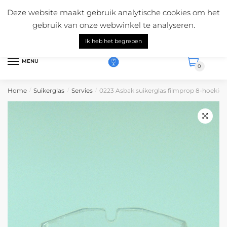
Skip
Skip
Mail ons:
info@suikerglas.nl
Deze website maakt gebruik analytische cookies om het
to
to
Vragen over onze producten?
+31 (0)6 5124 1984
gebruik van onze webwinkel te analyseren.
navigation
content
Nederlands
Ik heb het begrepen
MENU
0
Home
Suikerglas
Servies
0223 Asbak suikerglas filmprop 8-hoekig 3
/
/
/