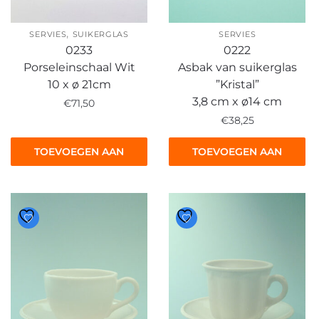
,
SERVIES
SUIKERGLAS
SERVIES
0233
0222
Porseleinschaal Wit
Asbak van suikerglas
10 x ø 21cm
”Kristal”
3,8 cm x ø14 cm
€
71,50
€
38,25
TOEVOEGEN AAN
TOEVOEGEN AAN
WINKELWAGEN
WINKELWAGEN