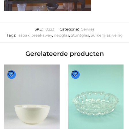
SKU:
0223
Categorie:
Servies
Tags:
asbak
,
breakaway
,
nepglas
,
Stuntglas
,
Suikerglas
,
veilig
Gerelateerde producten