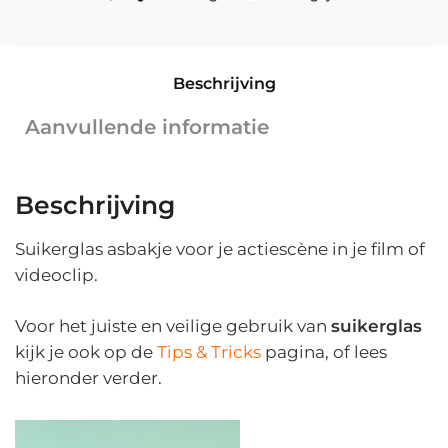
filmprop
|
8-
Beschrijving
hoekig
|
Aanvullende informatie
3,5
cm
x
Beschrijving
ø
11
Suikerglas asbakje voor je actiescène in je film of
cm
videoclip.
aantal
Voor het juiste en veilige gebruik van
suikerglas
kijk je ook op de
Tips & Tricks
pagina, of lees
hieronder verder.