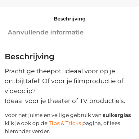
wit
|
Beschrijving
12
cm
Aanvullende informatie
x
ø
16
Beschrijving
cm
aantal
Prachtige theepot, ideaal voor op je
ontbijttafel! Of voor je filmproductie of
videoclip?
Ideaal voor je theater of TV productie’s.
Voor het juiste en veilige gebruik van
suikerglas
kijk je ook op de
Tips & Tricks
pagina, of lees
hieronder verder.