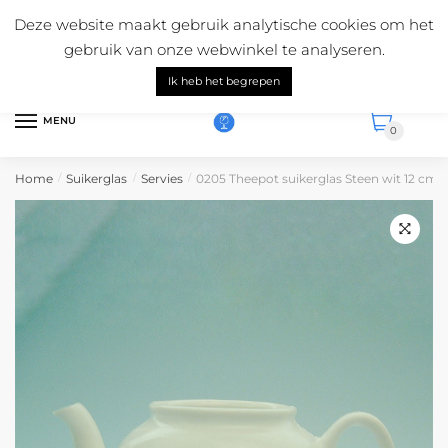
Skip
Skip
Mail ons:
info@suikerglas.nl
Deze website maakt gebruik analytische cookies om het
to
to
Vragen over onze producten?
+31 (0)6 5124 1984
gebruik van onze webwinkel te analyseren.
navigation
content
Nederlands
Ik heb het begrepen
MENU
0
Home
Suikerglas
Servies
0205 Theepot suikerglas Steen wit 12 cm x
/
/
/