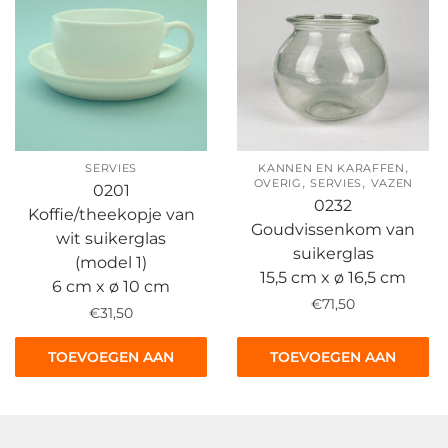
,
SERVIES
KANNEN EN KARAFFEN
,
,
OVERIG
SERVIES
VAZEN
0201
0232
Koffie/theekopje van
Goudvissenkom van
wit suikerglas
suikerglas
(model 1)
15,5 cm x ø 16,5 cm
6 cm x ø 10 cm
€
71,50
€
31,50
TOEVOEGEN AAN
TOEVOEGEN AAN
WINKELWAGEN
WINKELWAGEN