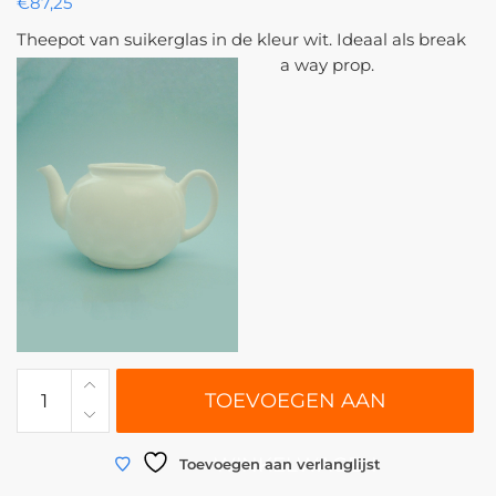
€
87,25
Theepot van suikerglas in de kleur wit. Ideaal als break
a way prop.
0205
TOEVOEGEN AAN
|
Theepot
suikerglas|
WINKELWAGEN
Toevoegen aan verlanglijst
Steen