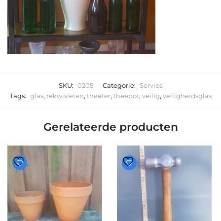
SKU:
0205
Categorie:
Servies
Tags:
glas
,
rekwisieten
,
theater
,
theepot
,
veilig
,
veiligheidsglas
Gerelateerde producten