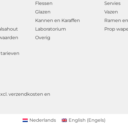
Flessen
Servies
Glazen
Vazen
Kannen en Karaffen
Ramen en
alsahout
Laboratorium
Prop wap
waarden
Overig
tarieven
excl. verzendkosten en
Nederlands
English
(
Engels
)