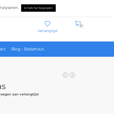
Nederlands
nalyseren.
Ik heb het begrepen
0
Verlanglijst
act
Blog – Balsahout.
as
oegen aan verlanglijst