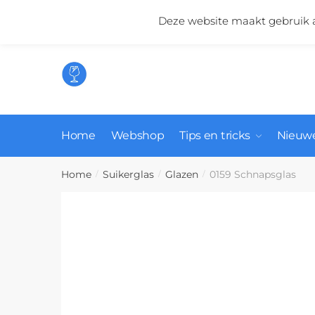
Skip
Skip
Mail ons:
info@suikerglas.nl
Deze website maakt gebruik a
to
to
navigation
content
Home
Webshop
Tips en tricks
Nieuwe
Home
Suikerglas
Glazen
0159 Schnapsglas
/
/
/