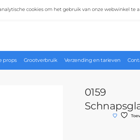
Vragen over onze producten?
+31 (0)6 5124 1984
nalytische cookies om het gebruik van onze webwinkel te a
 props
Grootverbruik
Verzending en tarieven
Cont
0159
Schnapsgl
Toev