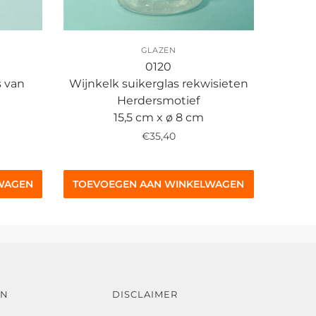
GLAZEN
0120
s van
Wijnkelk suikerglas rekwisieten
Herdersmotief
15,5 cm x ø 8 cm
€
35,40
WAGEN
TOEVOEGEN AAN WINKELWAGEN
EN
DISCLAIMER