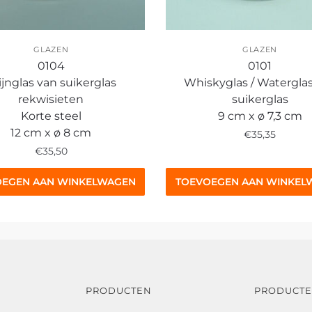
GLAZEN
GLAZEN
0104
0101
jnglas van suikerglas
Whiskyglas / Watergla
rekwisieten
suikerglas
Korte steel
9 cm x ø 7,3 cm
12 cm x ø 8 cm
€
35,35
€
35,50
OEGEN AAN WINKELWAGEN
TOEVOEGEN AAN WINKEL
PRODUCTEN
PRODUCT