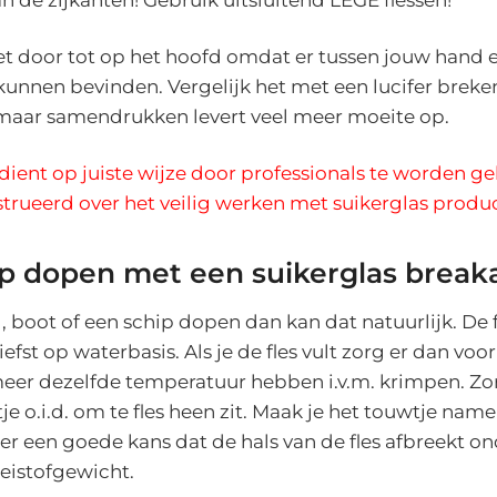
et door tot op het hoofd omdat er tussen jouw hand 
kunnen bevinden. Vergelijk het met een lucifer brek
 maar samendrukken levert veel meer moeite op.
 dient op juiste wijze door professionals te worden ge
nstrueerd over het veilig werken met suikerglas produ
ip dopen met een suikerglas brea
, boot of een schip dopen dan kan dat natuurlijk. De f
iefst op waterbasis. Als je de fles vult zorg er dan voor
meer dezelfde temperatuur hebben i.v.m. krimpen. Zo
je o.i.d. om te fles heen zit. Maak je het touwtje name
s er een goede kans dat de hals van de fles afbreekt o
eistofgewicht.