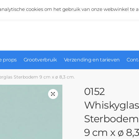
Vragen over onze producten?
+31 (0)6 5124 1984
nalytische cookies om het gebruik van onze webwinkel te a
 props
Grootverbruik
Verzending en tarieven
Cont
erglas Sterbodem 9 cm x ø 8,3 cm.
0152
Whiskyglas
Sterbodem
9 cm x ø 8,