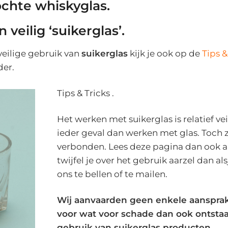
chte whiskyglas.
veilig ‘suikerglas’.
 veilige gebruik van
suikerglas
kijk je ook op de
Tips &
der.
Tips & Tricks .
Het werken met suikerglas is relatief veil
ieder geval dan werken met glas. Toch zi
verbonden. Lees deze pagina dan ook 
twijfel je over het gebruik aarzel dan al
ons te bellen of te mailen.
Wij aanvaarden geen enkele aansprak
voor wat voor schade dan ook ontsta
gebruik van suikerglas producten.