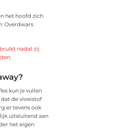
en het hoofd zich
en: Overdwars
bruikt nadat zij
cten.
kaway?
les kun je vullen
 dat de vloeistof
rg er tevens ook
lijk uitsluitend aan
nder het eigen