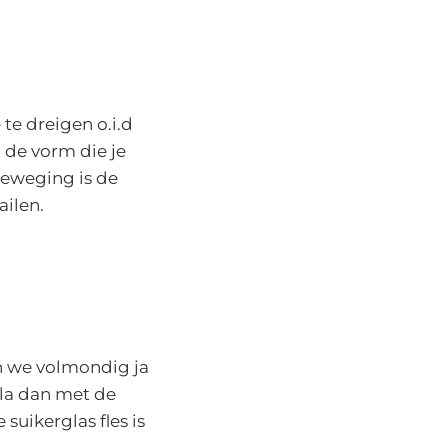
te dreigen o.i.d
n de vorm die je
beweging is de
ailen.
en we volmondig ja
sla dan met de
uikerglas fles is