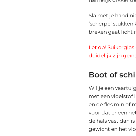
Sla met je hand ni
‘scherpe’ stukken 
breken gaat licht
Let op! Suikerglas
duidelijk zijn geï
Boot of sch
Wil je een vaartuig
met een vloeistof l
en de fles min of 
voor dat er een net
de hals vast dan i
gewicht en het vlo