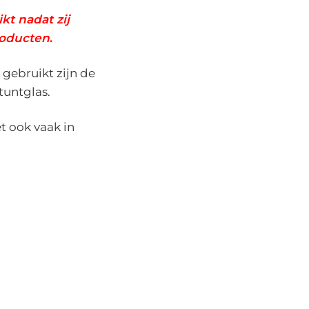
kt nadat zij
roducten
.
gebruikt zijn de
tuntglas.
t ook vaak in