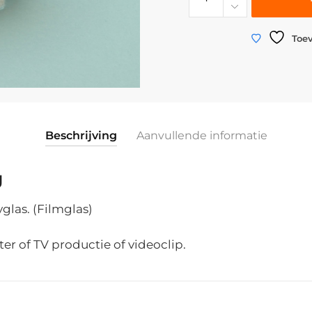
|
Whiskyglas
suikerglas
Toev
|
Sterbodem
|
9
cm
Beschrijving
Aanvullende informatie
x
ø
g
8,3
cm.
glas. (Filmglas)
aantal
ter of TV productie of videoclip.