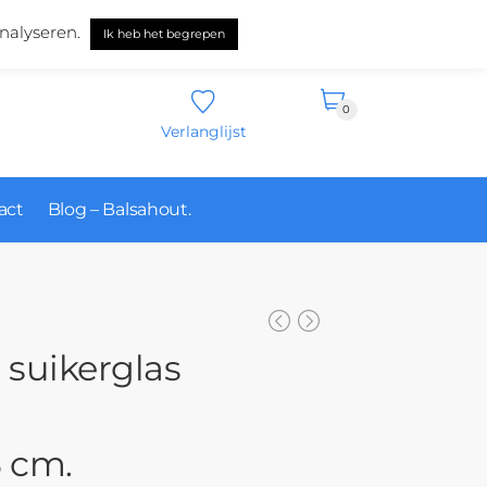
Nederlands
nalyseren.
Ik heb het begrepen
0
Verlanglijst
act
Blog – Balsahout.
 suikerglas
3 cm.