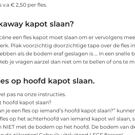
s v.a € 2,50 per fles.
akaway kapot slaan?
escène een fles kapot moet slaan om er vervolgens mee 
werk. Plak voorzichtig doorzichtige tape over de fles i
ebben als de bodem eraf geslagen is … In een snelle 
 Heb je vragen aarzel dan niet om te bellen of ons te m
les op hoofd kapot slaan.
el pas na onze instructies.
t hoofd kapot slaan?
un je een fles op iemand’s hoofd kapot slaan?” kunn
 fles op het achterhoofd van iemand kapot wil slaan, 
en NIET met de bodem op het hoofd. De bodem van de s
n de zijkanten! Gebruik uitsluitend LEGE flessen!