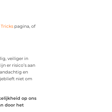
 Tricks
pagina, of
ig, veiliger in
jn er risico’s aan
aandachtig en
sjeblieft niet om
elijkheid op ons
an door het