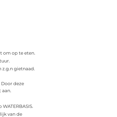
t om op te eten.
uur.
n z.g.n gietnaad.
. Door deze
t aan.
 op WATERBASIS.
lijk van de