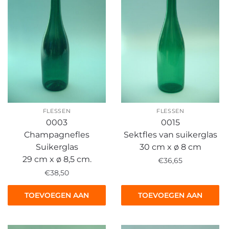
FLESSEN
FLESSEN
0003
0015
Champagnefles
Sektfles van suikerglas
Suikerglas
30 cm x ø 8 cm
29 cm x ø 8,5 cm.
€
36,65
€
38,50
TOEVOEGEN AAN
TOEVOEGEN AAN
WINKELWAGEN
WINKELWAGEN