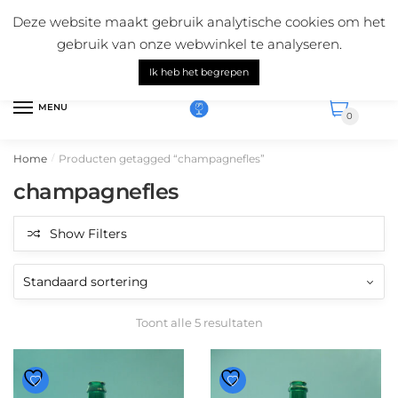
Skip
Skip
Mail ons:
info@suikerglas.nl
Deze website maakt gebruik analytische cookies om het
to
to
Vragen over onze producten?
+31 (0)6 5124 1984
gebruik van onze webwinkel te analyseren.
navigation
content
Nederlands
Ik heb het begrepen
MENU
0
Home
Producten getagged “champagnefles”
/
champagnefles
Show Filters
Toont alle 5 resultaten