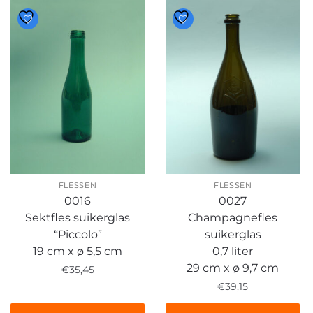
FLESSEN
FLESSEN
0016
0027
Sektfles suikerglas
Champagnefles
“Piccolo”
suikerglas
19 cm x ø 5,5 cm
0,7 liter
29 cm x ø 9,7 cm
€
35,45
€
39,15