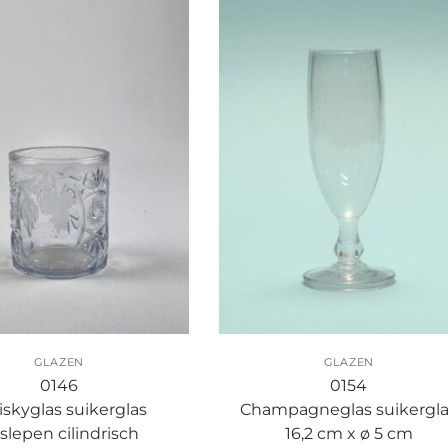
GLAZEN
GLAZEN
0146
0154
skyglas suikerglas
Champagneglas suikergl
slepen cilindrisch
16,2 cm x ø 5 cm