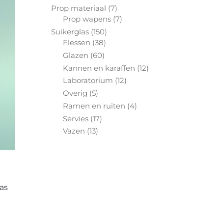
producten
7
Prop materiaal
7
producten
7
Prop wapens
7
producten
150
Suikerglas
150
38
producten
Flessen
38
producten
60
Glazen
60
producten
12
Kannen en karaffen
12
producten
12
Laboratorium
12
producten
5
Overig
5
producten
4
Ramen en ruiten
4
producten
17
Servies
17
producten
13
Vazen
13
producten
as