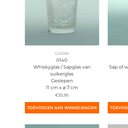
GLAZEN
0140
Whiskyglas / Sapglas van
Sap of w
suikerglas
Geslepen
11 cm x ø 7 cm
€
35,95
TOEVOEGEN AAN WINKELWAGEN
TOEVOE