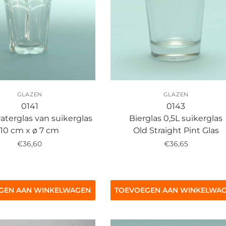
GLAZEN
GLAZEN
0141
0143
aterglas van suikerglas
Bierglas 0,5L suikerglas
10 cm x ø 7 cm
Old Straight Pint Glas
€
36,60
€
36,65
GEN AAN WINKELWAGEN
TOEVOEGEN AAN WINKELWA