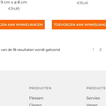
9 cm x ø 8 cm
€
35,45
€
34,85
GEN AAN WINKELWAGEN
TOEVOEGEN AAN WINKELWA
2 van de 18 resultaten wordt getoond
1
2
PRODUCTEN
PRODUCT
Flessen
Servies
Glazen
Vazen