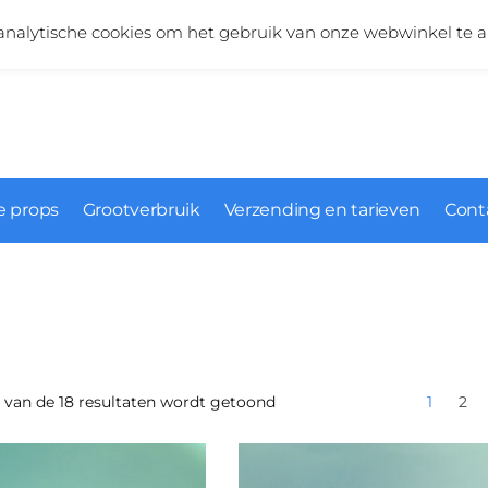
Vragen over onze producten?
+31 (0)6 5124 1984
nalytische cookies om het gebruik van onze webwinkel te a
 props
Grootverbruik
Verzending en tarieven
Cont
2 van de 18 resultaten wordt getoond
1
2