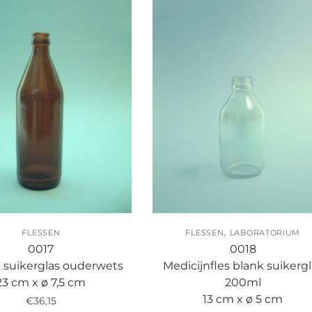
,
FLESSEN
FLESSEN
LABORATORIUM
0017
0018
s suikerglas ouderwets
Medicijnfles blank suikergl
23 cm x ø 7,5 cm
200ml
13 cm x ø 5 cm
€
36,15