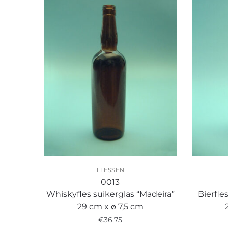
FLESSEN
0013
Whiskyfles suikerglas “Madeira”
Bierfle
29 cm x ø 7,5 cm
€
36,75