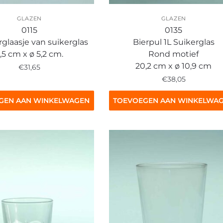
GLAZEN
GLAZEN
0115
0135
glaasje van suikerglas
Bierpul 1L Suikerglas
,5 cm x ø 5,2 cm.
Rond motief
20,2 cm x ø 10,9 cm
€
31,65
€
38,05
GEN AAN WINKELWAGEN
TOEVOEGEN AAN WINKELWA