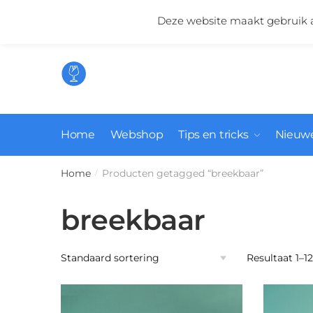
Skip
Skip
Mail ons:
info@suikerglas.nl
Deze website maakt gebruik a
to
to
navigation
content
Home
Webshop
Tips en tricks
Nieuwe
Home
Producten getagged “breekbaar”
/
breekbaar
Resultaat 1–1