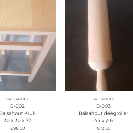
BALSAHOUT
BALSAHOUT
B-002
B-003
Balsahout Kruk
Balsahout deegroller
30 x 30 x 77
44 x ø 6
€
98,00
€
73,50