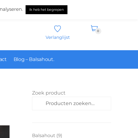
Nederlands
nalyseren.
Ik heb het begrepen
0
Verlanglijst
act
Blog – Balsahout.
Zoek product
Zoeken
9
Balsahout
9