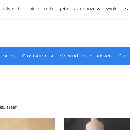
Vragen over onze producten?
+31 (0)6 5124 1984
nalytische cookies om het gebruik van onze webwinkel te a
 props
Grootverbruik
Verzending en tarieven
Cont
esultaten