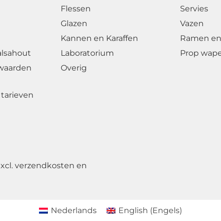
Flessen
Servies
Glazen
Vazen
Kannen en Karaffen
Ramen en
alsahout
Laboratorium
Prop wap
waarden
Overig
tarieven
excl. verzendkosten en
Nederlands
English
(
Engels
)