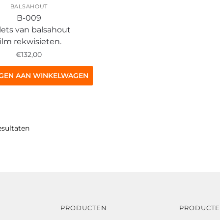
BALSAHOUT
B-009
lets van balsahout
film rekwisieten.
€
132,00
GEN AAN WINKELWAGEN
esultaten
PRODUCTEN
PRODUCT